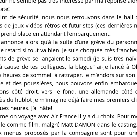
ur ne semble pas très intéressé par ma réponse alors j
rate!
int de sécurité, nous nous retrouvons dans le hall d’
 de jeux vidéos rétros et futuristes (ces dernières n
on prend place en attendant l’embarquement.
annonce alors qu’à la suite d’une grève du personne
e retard si tout va bien. Je suis choquée, très franchem
de grève se lançaient le samedi (je suis très naïve
à cause de tes collègues, la blague” ai-je lancé à Ol
s heures de sommeil à rattraper, je m’endors sur son
e et des poussières, nous pouvons enfin embarquer.
ons côté droit, vers le fond, une allemande côté 
rès du hublot je m’imagine déjà faire mes premiers cli
es heures. J’ai hâte!
e on voyage avec Air France il y a du choix. Pour moi
ible comme film, malgré Matt DAMON dans le casting.
ux menus proposés par la compagnie sont pour une f