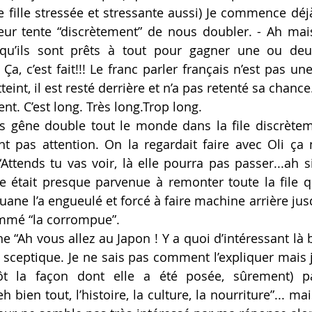
e fille stressée et stressante aussi) Je commence déjà
ur tente “discrètement” de nous doubler. - Ah mais
qu’ils sont prêts à tout pour gagner une ou deux 
a, c’est fait!!! Le franc parler français n’est pas un
teint, il est resté derrière et n’a pas retenté sa chance
. C’est long. Très long.Trop long.
 gêne double tout le monde dans la file discrèteme
nt pas attention. On la regardait faire avec Oli ça
ttends tu vas voir, là elle pourra pas passer...ah si?
lle était presque parvenue à remonter toute la file q
ane l’a engueulé et forcé à faire machine arrière jusq
ommé “la corrompue”.
e “Ah vous allez au Japon ! Y a quoi d’intéressant là 
 sceptique. Je ne sais pas comment l’expliquer mais j’
ôt la façon dont elle a été posée, sûrement) par
 bien tout, l’histoire, la culture, la nourriture”... ma