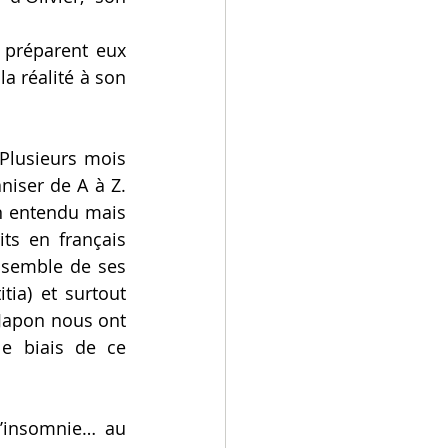
préparent eux 
a réalité à son 
Plusieurs mois 
niser de A à Z. 
n entendu mais 
ts en français 
nsemble de ses 
ia) et surtout 
apon nous ont 
e biais de ce 
l’insomnie… au 