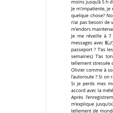
moins jusqu’à 5 h d
Je m’impatiente, je 
quelque chose? Non
n’ai pas besoin de v
m’endors maintenant
Je me réveille à 
messages avec 私のこい
passeport ? T’as les
semaines) T’as ton
tellement stressée q
Olivier comme à son
l’autoroute ? Si on
Si je perds mes mo
accord avec la mété
Après l’enregistr
m’explique jusqu'où
tellement de monde 