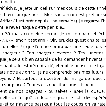
u matin.
réfléchis, je jette un oeil sur mes cours de cette anné
 bien sûr que non… Mon sac à main est prêt aussi, 
érifier (il est prêt depuis une semaine). Je regarde l’he
 le réveil risque d’être pénible…
7 h 30 mais en pleine forme. Je me prépare et éch
人 (mon petit ami - Olivier), des questions telles q
 jumelles ? ( que l’on ne sortira pas une seule fois e
 chargeur ? Ton chargeur externe ? Tes lunettes ? 
ue je serais bien capable de lui demander l’inventaire
 habitude est décontracté, et moi je pense : et si ça
 rate notre avion? Si je ne comprends pas mes futurs i
yens ? Et surtout la question de ma garde-robe, va-
o sur place ? Toutes ces questions me crispent.
ement de nos bagages - ourselves - BAM la queue. 
 elle va (jusqu’à la douane quoi), je suis désespérée.
(et ça n’avance pas) qu’à tous les coups on va rater n