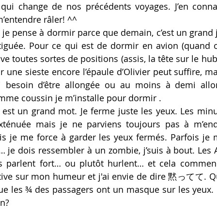
qui change de nos précédents voyages. J’en connai
’entendre râler! ^^
 je pense à dormir parce que demain, c’est un grand jo
tiguée. Pour ce qui est de dormir en avion (quand o
ve toutes sortes de positions (assis, la tête sur le hu
r une sieste encore l’épaule d’Olivier peut suffire, m
i besoin d’être allongée ou au moins à demi allon
mme coussin je m’installe pour dormir .
est un grand mot. Je ferme juste les yeux. Les minu
exténuée mais je ne parviens toujours pas à m’endo
ais je me force à garder les yeux fermés. Parfois je m
e… je dois ressembler à un zombie, j’suis à bout. Les 
s parlent fort… ou plutôt hurlent… et cela commenc
ative sur mon humeur et j'ai envie de dire 黙ってて. Q
que les ¾ des passagers ont un masque sur les yeux. Ç
on?