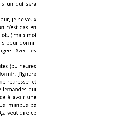
s un qui sera 
ur, je ne veux 
n n’est pas en 
blot…) mais moi 
ais pour dormir 
gée. Avec les 
tes (ou heures 
rmir. J’ignore 
e redresse, et 
Allemandes qui 
e à avoir une 
uel manque de 
a veut dire ce 