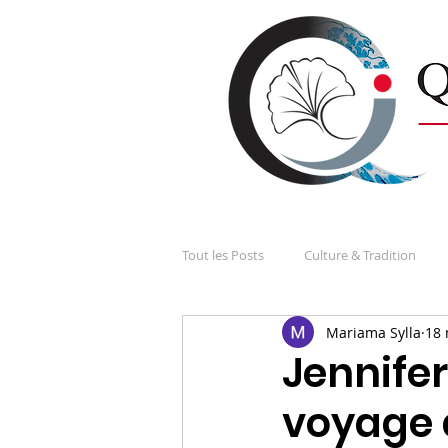
Tout les Posts
Culture & Tradition
Mariama Sylla
18 
Les Japonais et la France
Nos di
Jennifer
voyage 
Société, économie et politique
S