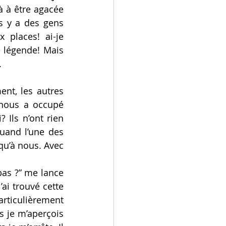
 à être agacée 
 y a des gens 
places! ai-je 
e légende! Mais 
.
nt, les autres 
 nous a occupé 
 Ils n’ont rien 
uand l’une des 
u’à nous. Avec 
bas ?” me lance 
ai trouvé cette 
ticulièrement 
is je m’aperçois 