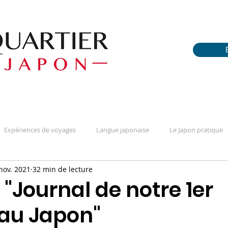
Expériences de voyages
Langue japonaise
Le Japon pratique
nov. 2021
32 min de lecture
fférences
Portraits / Témoignages
Questions sur la culture
 "Journal de notre 1er
au Japon"
téréotypes & apriori
Tout sur le manga