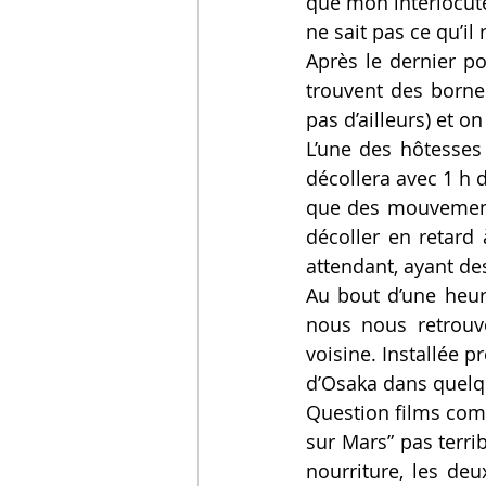
que mon interlocute
ne sait pas ce qu’il 
Après le dernier po
trouvent des bornes
pas d’ailleurs) et 
L’une des hôtesses 
décollera avec 1 h d
que des mouvements 
décoller en retard 
attendant, ayant de
Au bout d’une heur
nous nous retrouv
voisine. Installée p
d’Osaka dans quelqu
Question films comm
sur Mars” pas terr
nourriture, les de