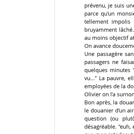
prévenu, je suis un
parce qu’un monsie
tellement impolis 
bruyamment lâché. Ç
au moins objectif at
On avance doucement
Une passagère sans
passagers ne faisa
quelques minutes “A
vu...” La pauvre, e
employées de la dou
Olivier on l’a surn
Bon après, la douan
le douanier d’un air
question (ou plut
désagréable. “euh, eh