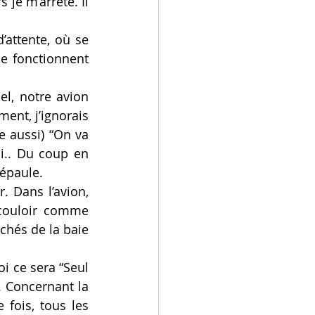
e m’arrête. Il 
attente, où se 
e fonctionnent 
l, notre avion 
ent, j’ignorais 
 aussi) “On va 
i.. Du coup en 
 épaule.
 Dans l’avion, 
couloir comme 
chés de la baie 
 ce sera “Seul 
 Concernant la 
ois, tous les 