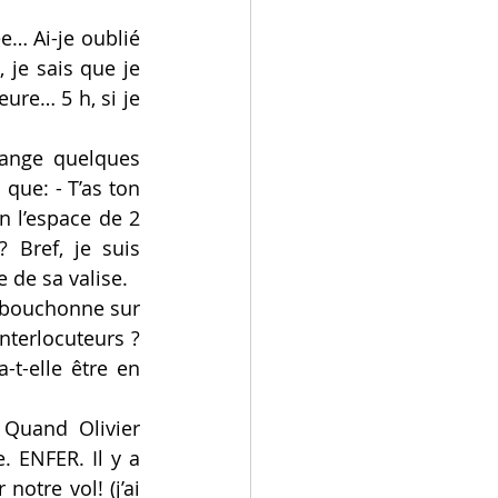
e… Ai-je oublié 
je sais que je 
ure… 5 h, si je 
ange quelques 
ue: - T’as ton 
n l’espace de 2 
Bref, je suis 
 de sa valise.
 bouchonne sur 
nterlocuteurs ? 
t-elle être en 
Quand Olivier 
 ENFER. Il y a 
otre vol! (j’ai 