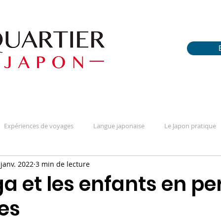
Expériences de voyages
Langue japonaise
Le Japon pratique
 janv. 2022
3 min de lecture
fférences
Portraits / Témoignages
Questions sur la culture
 et les enfants en pe
es
téréotypes & apriori
Tout sur le manga