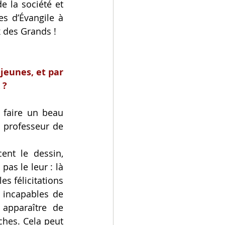
 la société et 
s d’Évangile à 
x des Grands !
eunes, et par 
 ?
 faire un beau 
 professeur de 
ent le dessin, 
as le leur : là 
es félicitations 
 incapables de 
apparaître de 
ches. Cela peut 