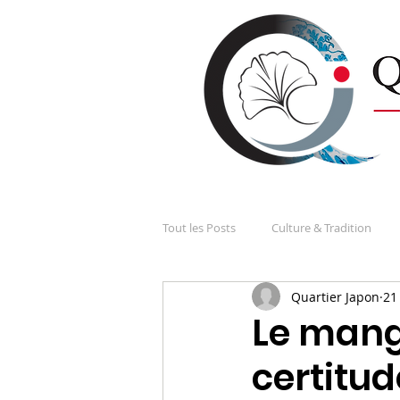
Tout les Posts
Culture & Tradition
Quartier Japon
21
Les Japonais et la France
Nos di
Le manga
certitud
Société, économie et politique
S