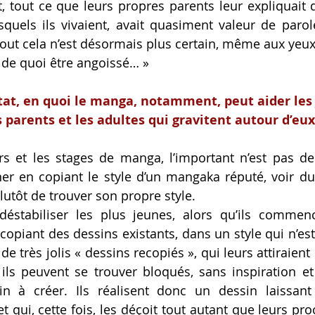
, tout ce que leurs propres parents leur expliquait de
uels ils vivaient, avait quasiment valeur de parole
 tout cela n’est désormais plus certain, même aux yeu
a de quoi être angoissé… »
tat, en quoi le manga, notamment, peut aider les j
s parents et les adultes qui gravitent autour d’eux
ers et les stages de manga, l’important n’est pas de
er en copiant le style d’un mangaka réputé, voir du
utôt de trouver son propre style. 
 déstabiliser les plus jeunes, alors qu’ils commenc
piant des dessins existants, dans un style qui n’est p
de très jolis « dessins recopiés », qui leurs attiraient l
ils peuvent se trouver bloqués, sans inspiration et
in à créer. Ils réalisent donc un dessin laissant 
 qui, cette fois, les déçoit tout autant que leurs pro