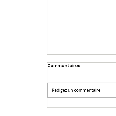
Commentaires
Rédigez un commentaire...
Portrait d'un mangaka 6.
: David, transmettre des