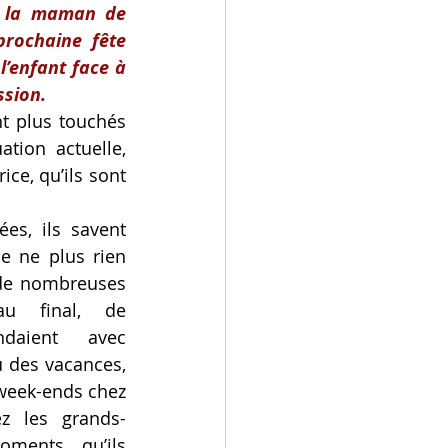
c la maman de 
rochaine fête 
’enfant face à 
ssion.
t plus touchés 
tion actuelle, 
ce, qu’ils sont 
es, ils savent 
de ne plus rien 
 de nombreuses 
au final, de 
daient avec 
 des vacances, 
 week-ends chez 
ez les grands-
ments qu’ils 