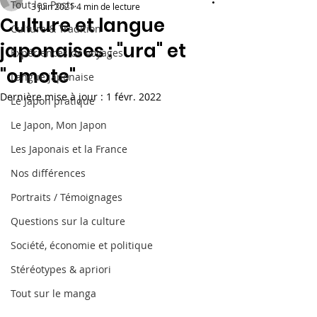
Tout les Posts
3 juin 2021
4 min de lecture
Culture et langue
Culture & Tradition
japonaises : "ura" et
Expériences de voyages
"omote"
Langue japonaise
Dernière mise à jour :
1 févr. 2022
Le Japon pratique
Le Japon, Mon Japon
Les Japonais et la France
Nos différences
Portraits / Témoignages
Questions sur la culture
Société, économie et politique
Stéréotypes & apriori
Tout sur le manga