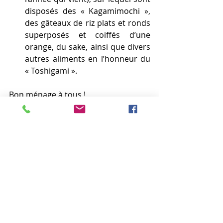
disposés des « Kagamimochi », 
des gâteaux de riz plats et ronds 
superposés et coiffés d’une 
orange, du sake, ainsi que divers 
autres aliments en l’honneur du 
« Toshigami ».
Bon ménage à tous !
Article paru initialement le 23/12/2012
Culture & Tradition
Posts récents
Voir tout