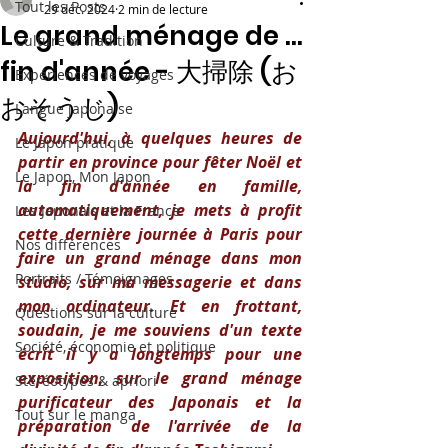
Tout les Posts
29 déc. 2024
2 min de lecture
Le grand ménage de ...
Culture & Tradition
fin d'année - 大掃除 (お
Expériences de voyages
おそうじ)
Langue japonaise
Aujourd'hui, à quelques heures de 
Le Japon pratique
partir en province pour fêter Noël et 
Le Japon, Mon Japon
la fin d'année en famille, 
automatiquement, je mets à profit 
Les Japonais et la France
cette dernière journée à Paris pour 
Nos différences
faire un grand ménage dans mon 
Portraits / Témoignages
studio, sur ma messagerie et dans 
mon ordinateur. Et en frottant, 
Questions sur la culture
soudain, je me souviens d'un texte 
Société, économie et politique
écrit il y a longtemps pour une 
exposition, sur le grand ménage 
Stéréotypes & apriori
purificateur des Japonais et la 
Tout sur le manga
préparation de l'arrivée de la 