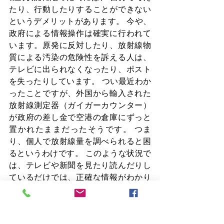
たり、行動したりすることができない
というデメリットがあります。 今や、
政府による情報操作は確実に行われて
います。原発に反対したり、放射線物
質による汚染の危険性を訴える人は、
テレビに出られなくなったり、ポスト
を失ったりしています。 つい最近わか
ったことですが、外国から輸入された
放射線測定器（ガイガーカウンター）
が政府の差し金で空港の倉庫にずっと
置かれたままだったそうです。 つま
り、個人で放射線量を調べられると困
るというわけです。 このような状況で
は、テレビや新聞を見たり読んだりし
ているだけでは、正確な情報がわかり
ません。 ネット上には色々な情報があ
りますが、あまり反政府的なことを書
いていると、サイトを強制的に閉鎖さ