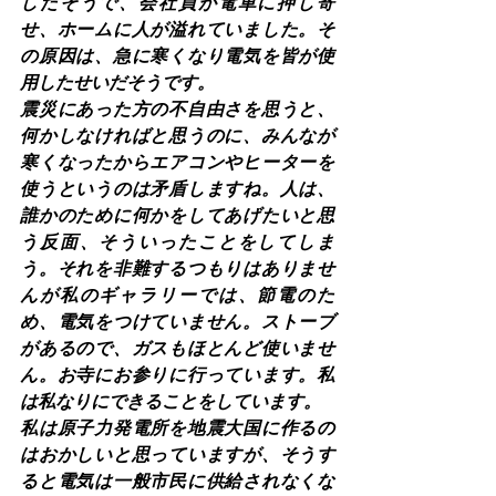
したそうで、会社員が電車に押し寄
せ、ホームに人が溢れていました。そ
の原因は、急に寒くなり電気を皆が使
用したせいだそうです。
震災にあった方の不自由さを思うと、
何かしなければと思うのに、みんなが
寒くなったからエアコンやヒーターを
使うというのは矛盾しますね。人は、
誰かのために何かをしてあげたいと思
う反面、そういったことをしてしま
う。それを非難するつもりはありませ
んが私のギャラリーでは、節電のた
め、電気をつけていません。ストーブ
があるので、ガスもほとんど使いませ
ん。お寺にお参りに行っています。私
は私なりにできることをしています。
私は原子力発電所を地震大国に作るの
はおかしいと思っていますが、そうす
ると電気は一般市民に供給されなくな