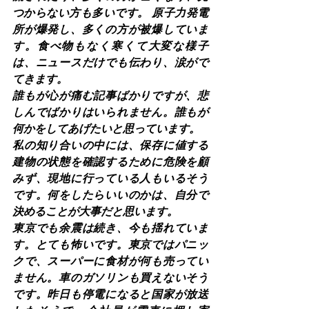
つからない方も多いです。 原子力発電
所が爆発し、多くの方が被爆していま
す。食べ物もなく寒くて大変な様子
は、ニュースだけでも伝わり、涙がで
てきます。
誰もが心が痛む記事ばかりですが、悲
しんでばかりはいられません。誰もが
何かをしてあげたいと思っています。
私の知り合いの中には、保存に値する
建物の状態を確認するために危険を顧
みず、現地に行っている人もいるそう
です。何をしたらいいのかは、自分で
決めることが大事だと思います。
東京でも余震は続き、今も揺れていま
す。とても怖いです。東京ではパニッ
クで、スーパーに食材が何も売ってい
ません。車のガソリンも買えないそう
です。昨日も停電になると国家が放送