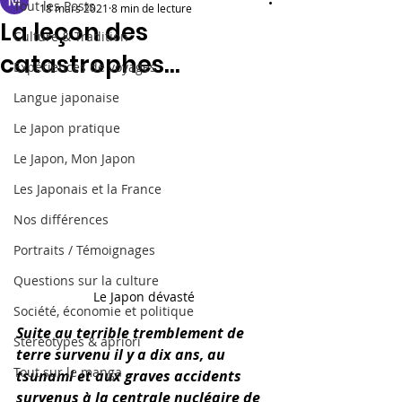
Tout les Posts
18 mars 2021
8 min de lecture
La leçon des
Culture & Tradition
catastrophes...
Expériences de voyages
Langue japonaise
Le Japon pratique
Le Japon, Mon Japon
Les Japonais et la France
Nos différences
Portraits / Témoignages
Questions sur la culture
Le Japon dévasté
Société, économie et politique
Suite au terrible tremblement de 
Stéréotypes & apriori
terre survenu il y a dix ans, au 
Tout sur le manga
tsunami et aux graves accidents 
survenus à la centrale nucléaire de 