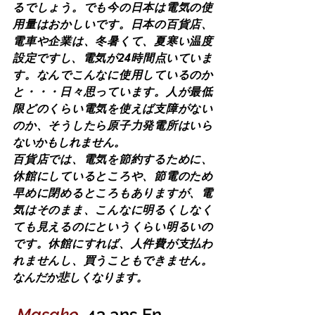
るでしょう。でも今の日本は電気の使
用量はおかしいです。日本の百貨店、
電車や企業は、冬暑くて、夏寒い温度
設定ですし、電気が24時間点いていま
す。なんでこんなに使用しているのか
と・・・日々思っています。人が最低
限どのくらい電気を使えば支障がない
のか、そうしたら原子力発電所はいら
ないかもしれません。
百貨店では、電気を節約するために、
休館にしているところや、節電のため
早めに閉めるところもありますが、電
気はそのまま、こんなに明るくしなく
ても見えるのにというくらい明るいの
です。休館にすれば、人件費が支払わ
れませんし、買うこともできません。
なんだか悲しくなります。
Masako
, 
43 ans En 