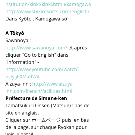
nstitution/kinki/kinki.html#kamogawa
http://www.shikiresorts.com/english/
Dans Kyôto : Kamogawa-sô
A Tôkyô
Sawanoya : 
http://www.sawanoya.com/
 et après 
cliquer "Go to English" dans 
"Information" - 
http://www.youtube.com/watch?
v=fyij6XMaRW4
Aizuya-inn : 
http://www.aizuya-
inn.com/french/facilities.html
Préfecture de Simane-ken
Tamatsukuri Onsen (Matsue) : pas de 
site en anglais.
Cliquer sur ホームページ puis, en bas 
de la page, sur chaque Ryokan pour 
voir le détail : 