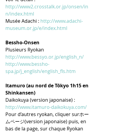
http://www2.crosstalk.or.jp/onsen/in
n/index.html
Musée Adachi : 
http://www.adachi-
museum.or.jp/e/index.html
Bessho-Onsen
Plusieurs Ryokan
http://www.bessyo.or.jp/english_n/
http://www.bessho-
spa.jp/j_english/english_fls.htm
Itamuro (au nord de Tôkyo 1h15 en 
Shinkansen)
Daikokuya (version japonaise) : 
http://www.itamuro-daikokuya.com/
Pour d’autres ryokan, cliquer surホー
ムページ(version japonaise) puis, en 
bas de la page, sur chaque Ryokan 