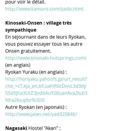
pour voir le détail. 
http://www.itamuro.com/yado.html
Kinosaki-Onsen : village très 
sympathique
En séjournant dans de leurs Ryokan, 
vous pouvez essayer tous les autre 
Onsen gratuitement. 
http://www.kinosaki-hotsprings.com/
(en anglais)
Ryokan Yuraku (en anglais) : 
http://honyaku.yahoofs.jp/url_result?
ctw_=sT,eja_en,bF,uaHR0cDovL3d3dy
55dXJha3UtZ3JvdXAuY28uanAva2lub3
Nha2kv,qfor%3D0
Autre Ryokan (en japonais) : 
http://www.jalan.net/yad325846/
Nagasaki
 Hostel "Akari" : 