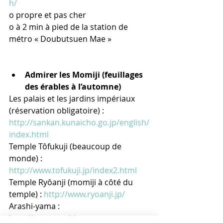
h/
o propre et pas cher
o à 2 min à pied de la station de 
métro « Doubutsuen Mae »
Admirer les Momiji (feuillages 
des érables à l’automne)
Les palais et les jardins impériaux 
(réservation obligatoire) : 
http://sankan.kunaicho.go.jp/english/
index.html
Temple Tôfukuji (beaucoup de 
monde) : 
http://www.tofukuji.jp/index2.html
Temple Ryôanji (momiji à côté du 
temple) : 
http://www.ryoanji.jp/
Arashi-yama : 
http://www.arashiyama-