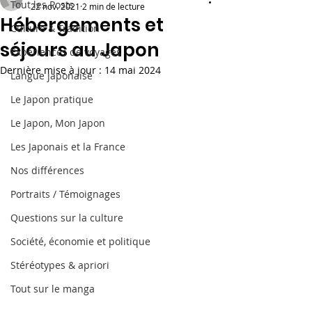
Tout les Posts
22 nov. 2021
2 min de lecture
Hébergements et
Culture & Tradition
séjours au Japon
Expériences de voyages
Dernière mise à jour :
14 mai 2024
Langue japonaise
Le Japon pratique
Le Japon, Mon Japon
Les Japonais et la France
Nos différences
Portraits / Témoignages
Questions sur la culture
Société, économie et politique
Stéréotypes & apriori
Tout sur le manga