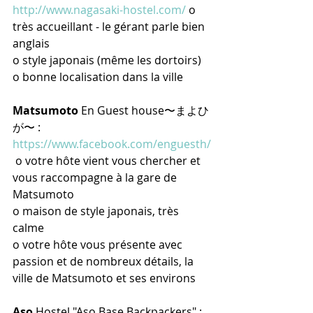
http://www.nagasaki-hostel.com/
 o 
très accueillant - le gérant parle bien 
anglais
o style japonais (même les dortoirs)
o bonne localisation dans la ville
Matsumoto
 En Guest house〜まよひ
が〜 : 
https://www.facebook.com/enguesth/
 o votre hôte vient vous chercher et 
vous raccompagne à la gare de 
Matsumoto
o maison de style japonais, très 
calme
o votre hôte vous présente avec 
passion et de nombreux détails, la 
ville de Matsumoto et ses environs
Aso
 Hostel "Aso Base Backpackers" : 