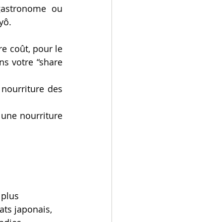
gastronome ou 
yô.
 coût, pour le 
s votre “share 
nourriture des 
une nourriture 
 plus 
ts japonais, 