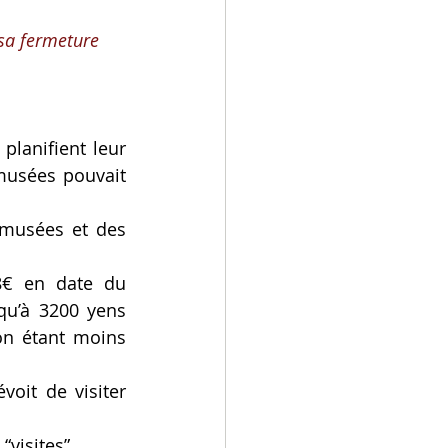
sa fermeture 
lanifient leur 
musées pouvait 
musées et des 
€ en date du 
qu’à 3200 yens 
on étant moins 
oit de visiter 
“visites”.