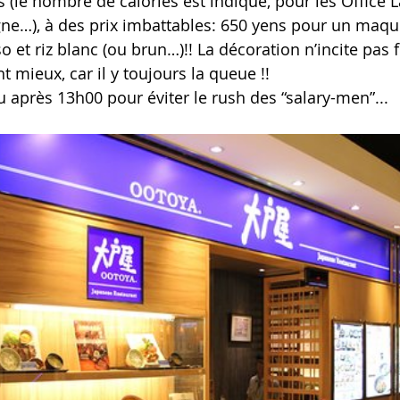
 (le nombre de calories est indiqué, pour les Office L
igne…), à des prix imbattables: 650 yens pour un maque
o et riz blanc (ou brun…)!! La décoration n’incite pas
ant mieux, car il y toujours la queue !!
u après 13h00 pour éviter le rush des “salary-men”...