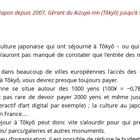
Japon depuis 2007, Gérant du Aizuya-Inn (Tôkyô) jusqu'à 
lture japonaise qui ont séjourné à Tôkyô – ou qui p
n’auront pas manqué de constater que l’entrée des 
e dans beaucoup de villes européennes l’accès des 
, à Tôkyô, vous devrez presque toujours payer.
ne se situe autour des 1000 yens (100¥ = ~0,78
est pas rare de devoir payer 2000 yens et même jus
ractif d’art digital par exemple) ; la culture au Jap
n France….
jour à Tôkyô peut donc vite s’alourdir pour qui prév
/ parcs/galeries et autres monuments.
eu d’organisation, il est possible de réduire le budget 