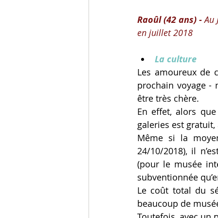
Raoûl (42 ans) - 
Au 
en juillet 2018
La culture
Les amoureux de cu
prochain voyage - 
être très chère.
En effet, alors qu
galeries est gratuit
Même si la moyen
24/10/2018), il n’
(pour le musée inte
subventionnée qu’e
Le coût total du sé
beaucoup de musées
Toutefois, avec un p