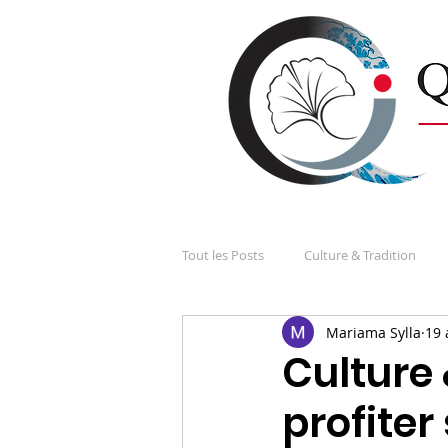
Tout les Posts
Culture & Tradition
Mariama Sylla
19 
Les Japonais et la France
Nos di
Culture 
profiter
Société, économie et politique
S