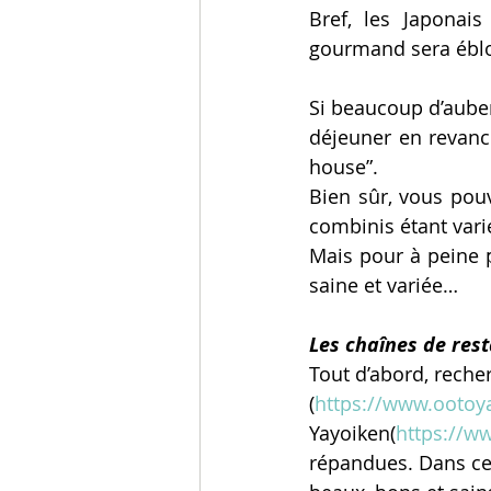
Bref, les Japonais
gourmand sera ébloui
Si beaucoup d’auber
déjeuner en revanch
house”.
Bien sûr, vous pouv
combinis étant var
Mais pour à peine p
saine et variée…
Les chaînes de res
Tout d’abord, reche
(
https://www.ooto
Yayoiken(
https://w
répandues. Dans ces