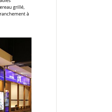
adies 
reau grillé, 
 franchement à 