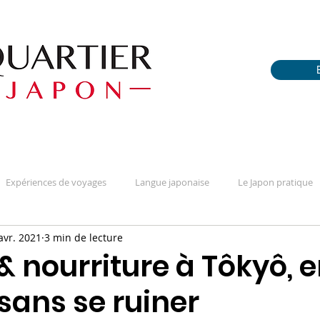
Expériences de voyages
Langue japonaise
Le Japon pratique
avr. 2021
3 min de lecture
fférences
Portraits / Témoignages
Questions sur la culture
& nourriture à Tôkyô, 
 sans se ruiner
téréotypes & apriori
Tout sur le manga