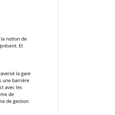
 la notion de 
présent. Et 
raversé la gare 
 une barrière 
t avec les 
hme de 
e de gestion 