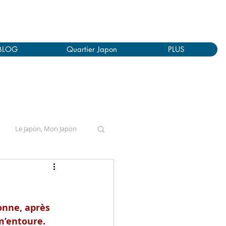
BLOG
Quartier Japon
PLUS
Le Japon, Mon Japon
onne, après 
m’entoure.