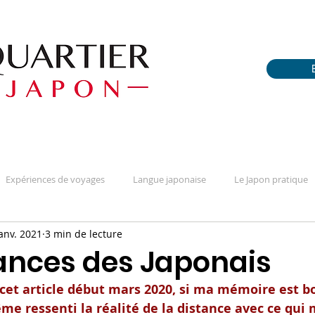
Expériences de voyages
Langue japonaise
Le Japon pratique
janv. 2021
3 min de lecture
fférences
Portraits / Témoignages
Questions sur la culture
tances des Japonais
cet article début mars 2020, si ma mémoire est b
téréotypes & apriori
Tout sur le manga
e ressenti la réalité de la distance avec ce qui 