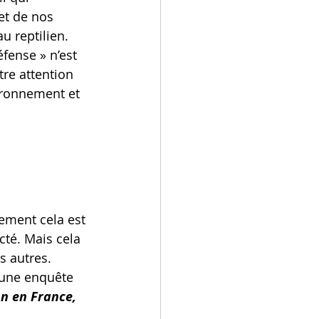
et de nos 
u reptilien.
fense » n’est 
tre attention 
ironnement et 
ement cela est 
cté. Mais cela 
s autres.
 une enquête 
n en France, 