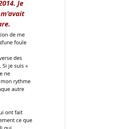
014. Je 
 m’avait 
are.
tion de me 
d’une foule 
verse des 
Si je suis « 
e ne 
r mon rythme 
nque autre 
 ont fait 
lement ce que 
i qui 