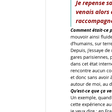
Je repense s
venais alors
raccompagné 
Comment était-ce p
mouvoir ainsi fluid
d’humains, sur terre
Depuis, j’essaye de
gares parisiennes, p
dans cet état intern
rencontre aucun con
et donc sans avoir 
autour de moi, au d
Qu’est-ce que ça ve
Un exemple, quand o
cette expérience au
je veux dire : en Fr