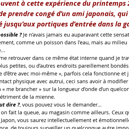
ouvent à cette expérience du printemps 2
 de prendre congé d’un ami japonais, qui
jusqu’aux portiques d’entrée dans la g
ossible ?
Je n’avais jamais eu auparavant cette sensa
ement, comme un poisson dans l’eau, mais au milieu 
...
 me retrouver dans ce même état interne quand je tra
lus petites, ou d’autres endroits pareillement bondés. 
e d’être avec moi-même », parfois cela fonctionne et j
tact physique avec autrui, ceci sans avoir à modifie
à « me brancher » sur la longueur d’onde d’un quelco
étriment de la mienne.
ut dire ?
, vous pouvez vous le demander…
n fait la queue, au magasin comme ailleurs. Ceux qui
 Japon, vous saurez intellectuellement et émotionnel
ance, de toujours surveiller un quelconque autre impol