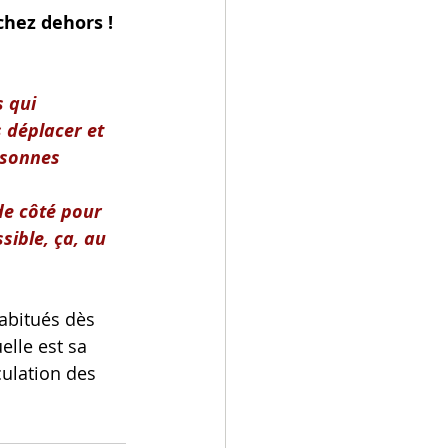
hez dehors ! 
 qui 
 déplacer et 
rsonnes 
de côté pour 
sible, ça, au 
abitués dès 
elle est sa 
culation des 