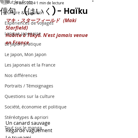
Tout les Posts
29 déc. 2024
1 min de lecture
俳句 (はいく) - Haïku
Culture & Tradition
マキ・スターフィールド（Maki 
Expériences de voyages
Starfield)
Langue japonaise
Habite à Tôkyô. N'est jamais venue 
en France
Le Japon pratique
Le Japon, Mon Japon
Les Japonais et la France
Nos différences
Portraits / Témoignages
Questions sur la culture
Société, économie et politique
Stéréotypes & apriori
Un canard sauvage
Tout sur le manga
Regarde vaguement
Le tsunami